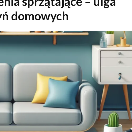
ia sprzątające – ulga
dyń domowych