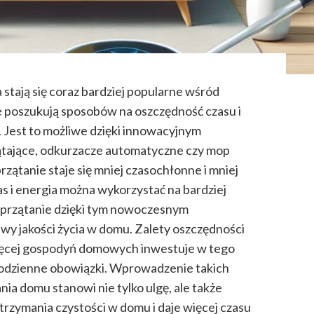
stają się coraz bardziej popularne wśród
 poszukują sposobów na oszczędność czasu i
 Jest to możliwe dzięki innowacyjnym
zątające, odkurzacze automatyczne czy mop
rzątanie staje się mniej czasochłonne i mniej
s i energia można wykorzystać na bardziej
sprzątanie dzięki tym nowoczesnym
wy jakości życia w domu. Zalety oszczędności
 więcej gospodyń domowych inwestuje w tego
 codzienne obowiązki. Wprowadzenie takich
ia domu stanowi nie tylko ulgę, ale także
trzymania czystości w domu i daje więcej czasu