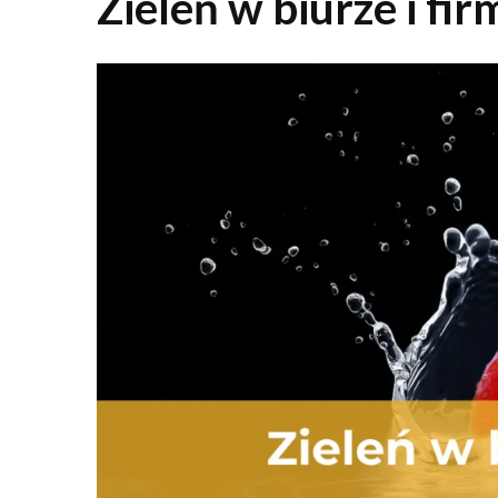
Zieleń w biurze i fir