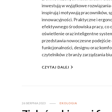
inwestują w wyjątkowe rozwiązania 
inspirują i motywują pracowników, sp
innowacyjności. Praktyczne i ergono
efektywnego środowiska pracy, co 
oświetlenie oraz inteligentne syste
przedstawia nowoczesne podejście d
funkcjonalności, designu oraz komf
czytelników z branży zarządzania bi
CZYTAJ DALEJ
26 SIERPNIA 2023
EKOLOGIA