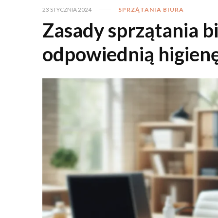
23 STYCZNIA 2024
SPRZĄTANIA BIURA
Zasady sprzątania b
odpowiednią higienę