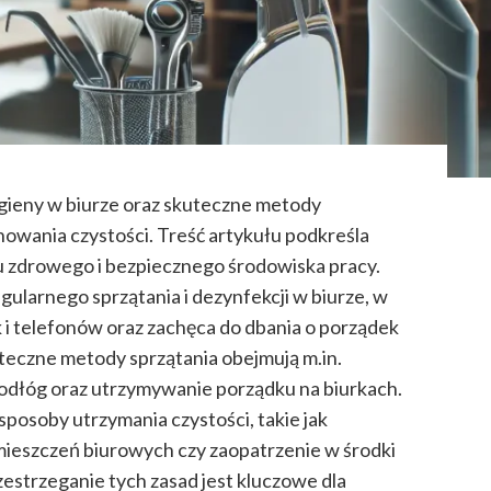
igieny w biurze oraz skuteczne metody
howania czystości. Treść artykułu podkreśla
u zdrowego i bezpiecznego środowiska pracy.
ularnego sprzątania i dezynfekcji w biurze, w
k i telefonów oraz zachęca do dbania o porządek
uteczne metody sprzątania obejmują m.in.
odłóg oraz utrzymywanie porządku na biurkach.
posoby utrzymania czystości, takie jak
mieszczeń biurowych czy zaopatrzenie w środki
zestrzeganie tych zasad jest kluczowe dla