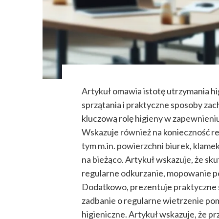
Artykuł omawia istotę utrzymania h
sprzątania i praktyczne sposoby zac
kluczową rolę higieny w zapewnieni
Wskazuje również na konieczność reg
tym m.in. powierzchni biurek, klame
na bieżąco. Artykuł wskazuje, że sk
regularne odkurzanie, mopowanie p
Dodatkowo, prezentuje praktyczne s
zadbanie o regularne wietrzenie po
higieniczne. Artykuł wskazuje, że pr