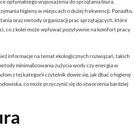
ące optymalnego wyposażenia do sprzątania biura,
ymania higieny w miejscach o dużej frekwencji. Ponadto,
ątania oraz metody organizacji prac sprzątających, które
i, co z kolei może wpływać pozytywnie na komfort pracy
nież informacje na temat ekologicznych rozwiązań, takich
, metody minimalizowania zużycia wody czy energia w
om z tej kategorii czytelnik dowie się, jak dbać o higienę
odowiska, co może przyczynić się do stworzenia bardziej
ura