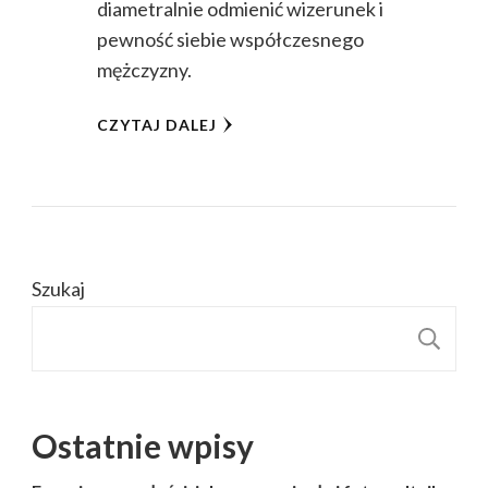
diametralnie odmienić wizerunek i
pewność siebie współczesnego
mężczyzny.
CZYTAJ DALEJ
Szukaj
S
Ostatnie wpisy