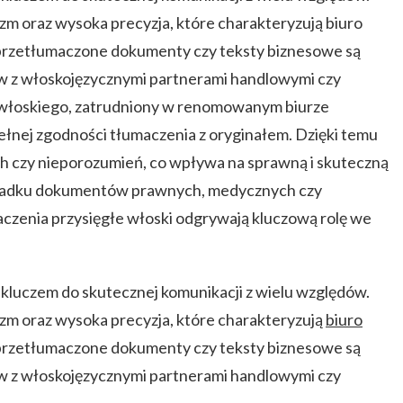
izm oraz wysoka precyzja, które charakteryzują biuro
przetłumaczone dokumenty czy teksty biznesowe są
w z włoskojęzycznymi partnerami handlowymi czy
y włoskiego, zatrudniony w renomowanym biurze
ełnej zgodności tłumaczenia z oryginałem. Dzięki temu
h czy nieporozumień, co wpływa na sprawną i skuteczną
ypadku dokumentów prawnych, medycznych czy
czenia przysięgłe włoski odgrywają kluczową rolę we
 kluczem do skutecznej komunikacji z wielu względów.
izm oraz wysoka precyzja, które charakteryzują
biuro
przetłumaczone dokumenty czy teksty biznesowe są
w z włoskojęzycznymi partnerami handlowymi czy