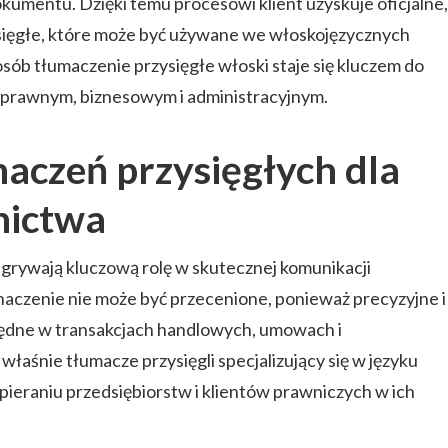
kumentu. Dzięki temu procesowi klient uzyskuje oficjalne,
ięgłe, które może być używane we włoskojęzycznych
osób tłumaczenie przysięgłe włoski staje się kluczem do
e prawnym, biznesowym i administracyjnym.
aczeń przysięgłych dla
nictwa
grywają kluczową rolę w skutecznej komunikacji
znaczenie nie może być przecenione, ponieważ precyzyjne i
ędne w transakcjach handlowych, umowach i
aśnie tłumacze przysięgli specjalizujący się w języku
pieraniu przedsiębiorstw i klientów prawniczych w ich