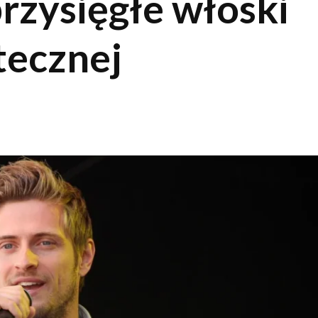
rzysięgłe włoski
tecznej