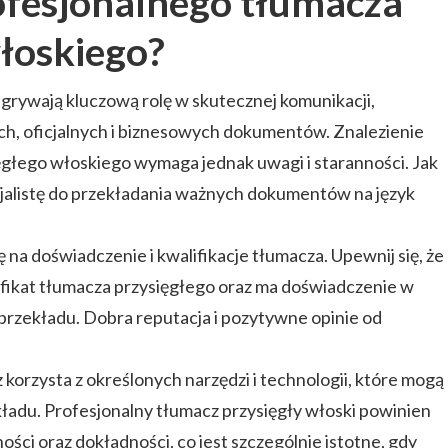
ofesjonalnego tłumacza
łoskiego?
grywają kluczową rolę w skutecznej komunikacji,
h, oficjalnych i biznesowych dokumentów. Znalezienie
głego włoskiego wymaga jednak uwagi i staranności. Jak
jalistę do przekładania ważnych dokumentów na język
na doświadczenie i kwalifikacje tłumacza. Upewnij się, że
yfikat tłumacza przysięgłego oraz ma doświadczenie w
przekładu. Dobra reputacja i pozytywne opinie od
korzysta z określonych narzędzi i technologii, które mogą
kładu. Profesjonalny tłumacz przysięgły włoski powinien
ści oraz dokładności, co jest szczególnie istotne, gdy