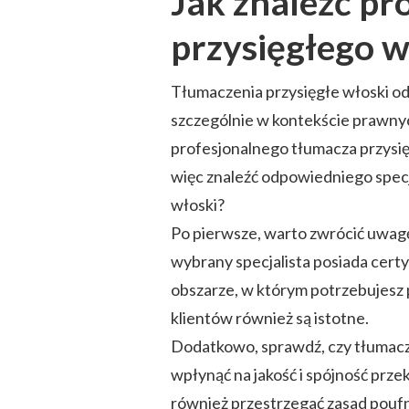
Jak znaleźć pr
przysięgłego w
Tłumaczenia przysięgłe włoski od
szczególnie w kontekście prawnyc
profesjonalnego tłumacza przysię
więc znaleźć odpowiedniego spec
włoski?
Po pierwsze, warto zwrócić uwagę 
wybrany specjalista posiada cert
obszarze, w którym potrzebujesz 
klientów również są istotne.
Dodatkowo, sprawdź, czy tłumacz 
wpłynąć na jakość i spójność prze
również przestrzegać zasad poufno