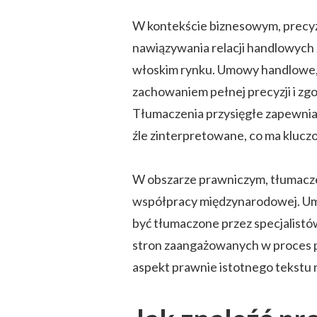
W kontekście biznesowym, precyzy
nawiązywania relacji handlowych 
włoskim rynku. Umowy handlowe, 
zachowaniem pełnej precyzji i z
Tłumaczenia przysięgłe zapewniają
źle zinterpretowane, co ma kluc
W obszarze prawniczym, tłumacze
współpracy międzynarodowej. Um
być tłumaczone przez specjalistów
stron zaangażowanych w proces p
aspekt prawnie istotnego tekstu 