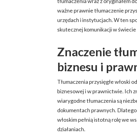
tłumaczenia wraz z oryginałem do
ważne prawnie tłumaczenie przys
urzędach i instytucjach. W ten sp
skutecznej komunikacji w świeci
Znaczenie tłum
biznesu i praw
Tłumaczenia przysięgłe włoski od
biznesowej i w prawnictwie. Ich 
wiarygodne tłumaczenia są niezb
dokumentach prawnych. Dlatego wł
włoskim pełnią istotną rolę we ws
działaniach.