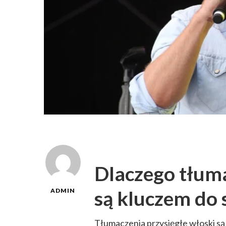
Dlaczego tłuma
są kluczem do 
ADMIN
Tłumaczenia przysięgłe włoski są