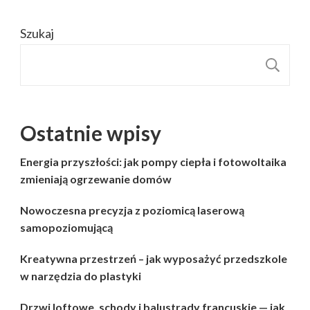
Szukaj
S
Ostatnie wpisy
Energia przyszłości: jak pompy ciepła i fotowoltaika
zmieniają ogrzewanie domów
Nowoczesna precyzja z poziomicą laserową
samopoziomującą
Kreatywna przestrzeń – jak wyposażyć przedszkole
w narzędzia do plastyki
Drzwi loftowe, schody i balustrady francuskie — jak