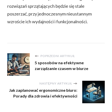
rozwiązań sprzątających będzie się stale
poszerzać, przy jednoczesnym nieustannym
wzroście ich wydajności i funkcjonalności.
POPRZEDNI ARTYKUŁ
5 sposobów na efektywne
zarządzanie czasem w biurze
NASTĘPNY ARTYKUŁ
Jak zaplanować ergonomiczne biuro:
Porady dla zdrowia i efektywności