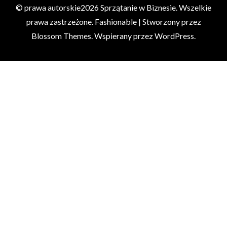
© prawa autorskie2026
Sprzątanie w Biznesie
. Wszelkie
prawa zastrzeżone.
Fashionable | Stworzony przez
Blossom Themes
. Wspierany przez
WordPress
.