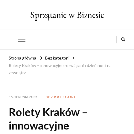
Sprzątanie w Biznesie
Strona główna
Bez kategorii
Rolety Kraków – innowacyjne rozwiązania dzień noc i na
zewnątrz
15 SIERPNIA 2025
BEZ KATEGORII
Rolety Kraków –
innowacyjne