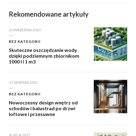
Rekomendowane artykuły
23 WRZEŚNIA 2025
BEZ KATEGORII
Skuteczne oszczędzanie wody
dzięki podziemnym zbiornikom
1000 l i 1 m3
17 SIERPNIA 2025
BEZ KATEGORII
Nowoczesny design wnętrz od
schodów i balustrad po drzwi
loftowe i przesuwne
4 LIPCA 2025