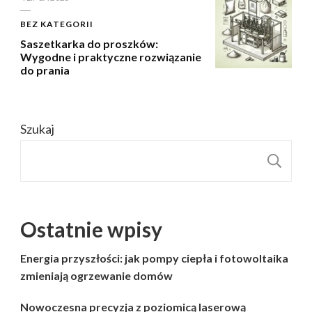
BEZ KATEGORII
Saszetkarka do proszków:
Wygodne i praktyczne rozwiązanie
do prania
Szukaj
S
Ostatnie wpisy
Energia przyszłości: jak pompy ciepła i fotowoltaika
zmieniają ogrzewanie domów
Nowoczesna precyzja z poziomicą laserową