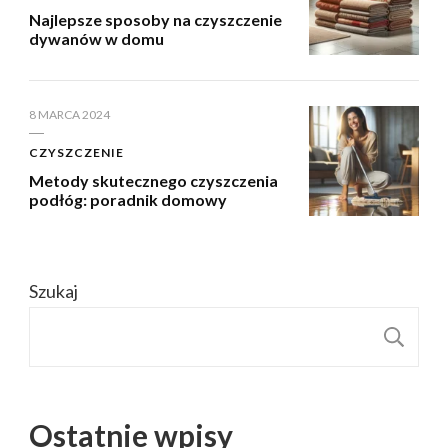
Najlepsze sposoby na czyszczenie
dywanów w domu
8 MARCA 2024
CZYSZCZENIE
Metody skutecznego czyszczenia
podłóg: poradnik domowy
Szukaj
S
Ostatnie wpisy