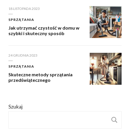
18 LISTOPADA 2023
SPRZĄTANIA
Jak utrzymać czystość w domu w
szybki i skuteczny sposób
24 GRUDNIA 2023
SPRZĄTANIA
Skuteczne metody sprzątania
przedświątecznego
Szukaj
S