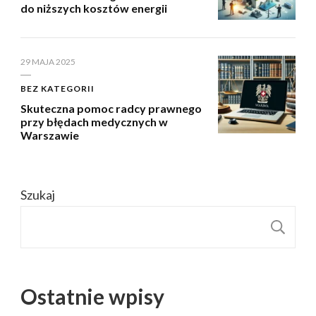
do niższych kosztów energii
29 MAJA 2025
BEZ KATEGORII
Skuteczna pomoc radcy prawnego
przy błędach medycznych w
Warszawie
Szukaj
S
Ostatnie wpisy