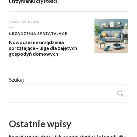
utrzymaniu czystości
1 WRZEŚNIA 2023
URZĄDZENIA SPRZĄTAJĄCE
Nowoczesne urządzenia
sprzątające – ulga dla zajętych
gospodyń domowych
Szukaj
S
Ostatnie wpisy
Energia przyszłości: jak pompy ciepła i fotowoltaika